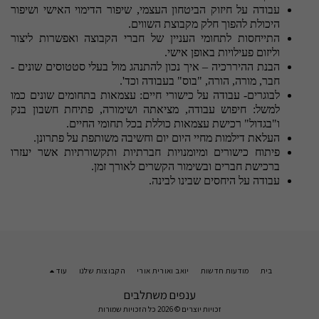
עבודה על חיזוק הביטחון העצמי, שיפור הדימוי האישי ושיפור
היכולת להפוך חלק מקבוצת השווים.
התייחסות לתחומי העניין של חברי הקבוצה ואפשרות ליצור
וליזום פעילויות באופן אישי.
הבנת ההיררכיה – איך נכון להתנהג מול בעלי סטטוסים שונים -
חבר, מורה, הורה, "בוס" בעבודה וכד'.
לבוגרים- עבודה על כישורי חיים: עצמאות בתחומים שונים כמו
למשל: חיפוש עבודה, מציאתה ושימורה, פתיחת חשבון בנק
ו"בגדול" רכישת עצמאות כוללת בכל תחומי החיים.
העלאת דילמות מחיי היום יום וחשיבה משותפת על פתרונן.
פיתוח כישורים ומיומנויות חברתיות ותקשורתיות אשר יעזרו
ברכישת חברים ובשימור הקשרים לאורך זמן.
עבודה על היחסים שבינו לבינה.
בית
מודעות חדשות
יואב ואורית אורי
הקבוצות שלנו
עוד
ענפים משתלבים
זכויות יוצרים © 2026 כל הזכויות שמורות