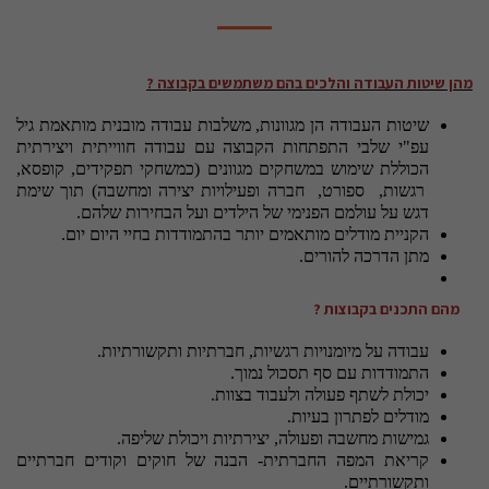
מהן שיטות העבודה והלכים בהם משתמשים בקבוצה ?
שיטות העבודה הן מגוונות, משלבות עבודה מובנית מותאמת גיל
עפ"י שלבי התפתחות הקבוצה עם עבודה חווייתית ויצירתית
הכוללת שימוש במשחקים מגוונים (כמשחקי תפקידים, קופסא,
רגשות, ספורט, חברה ופעילויות יצירה ומחשבה) תוך שימת
דגש על עולמם הפנימי של הילדים ועל הבחירות שלהם.
הקניית מודלים מותאמים יותר בהתמודדות בחיי היום יום.
מתן הדרכה להורים.
מהם התכנים בקבוצות ?
עבודה על מיומנויות רגשיות, חברתיות ותקשורתיות.
התמודדות עם סף תסכול נמוך.
יכולת לשתף פעולה ולעבוד בצוות.
מודלים לפתרון בעיות.
גמישות מחשבה ופעולה, יצירתיות ויכולת שליפה.
קריאת המפה החברתית- הבנה של חוקים וקודים חברתיים
ותקשורתיים.